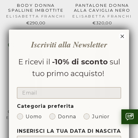
BODY DONNA
PANTALONE DONNA
SPALLINE IMBOTTITE
ALLA CAVIGLIA NERO
ELISABETTA FRANCHI
ELISABETTA FRANCHI
€290,00
€320,00
Iscriviti alla Newsletter
E ricevi il
-10% di sconto
sul
tuo primo acquisto!
EMAIL
Categoria preferita
PANTALONE DONNA
PANTALONE DONNA
CON RIGHE GESSATE
CON PIEGA STIRATA
Uomo
Donna
Junior
ELISABETTA FRANCHI
ELISABETTA FRANCHI
€490,00
€440,00
INSERISCI LA TUA DATA DI NASCITA