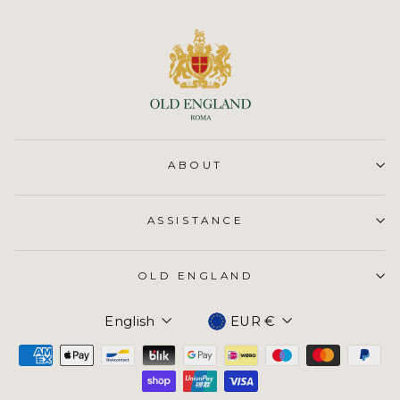
ABOUT
ASSISTANCE
OLD ENGLAND
Currency
English
EUR €