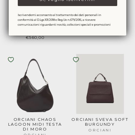
ORCIANI SVEVA
ORCIANI VENUS
Iscrivendomi acconsento al trattamento dei dati personali in
NABUCCO PICCOLA
NABUCCO NOTTE
conformità al D.Lgs 101/2018 e Reg.Ue n.679/2016, a ricevere
TESTA DI MORO
comunicazioni riguardanti novità, collezioni speciali e promozioni
ORCIANI
ORCIANI
€550,00
€560,00
ORCIANI CHAOS
ORCIANI SVEVA SOFT
LAGOON MIDI TESTA
BURGUNDY
DI MORO
ORCIANI
ORCIANI