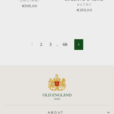
ORCIANI
AUTRY
€595,00
€255,00
1
2
3
…
68
Next
ABOUT