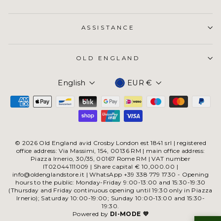
ASSISTANCE
OLD ENGLAND
Currency
English
EUR €
© 2026 Old England avid Crosby London est 1841 srl | registered
office address: Via Massimi, 154, 00136 RM | main office address:
Piazza Irnerio, 30/35, 00167 Rome RM | VAT number
IT02044111009 | Share capital € 10,000.00 |
info@oldenglandstore.it | WhatsApp +39 338 779 1730 - Opening
hours to the public: Monday-Friday 9:00-13:00 and 15:30-19:30
(Thursday and Friday continuous opening until 19:30 only in Piazza
Irnerio); Saturday 10:00-19:00; Sunday 10:00-13:00 and 15:30-
19:30.
Powered by
DI-MODE 💜