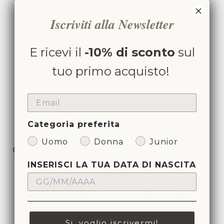
Iscriviti alla Newsletter
E ricevi il
-10% di sconto
sul
tuo primo acquisto!
ORCIANI SVEVA
ORCIANI SVEVA
NOTTE
BURGUNDY
EMAIL
ORCIANI
ORCIANI
€560,00
€560,00
Categoria preferita
Uomo
Donna
Junior
INSERISCI LA TUA DATA DI NASCITA
Si, voglio iscrivermi!