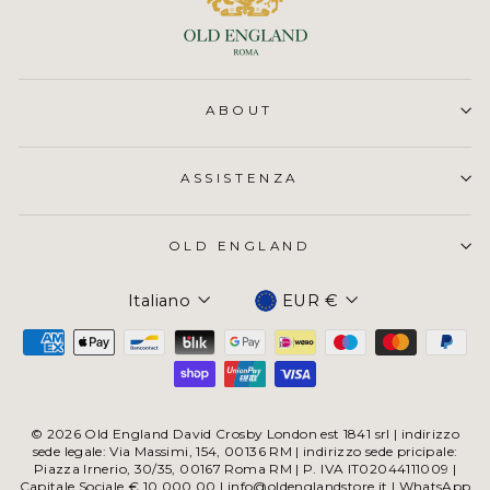
ABOUT
ASSISTENZA
OLD ENGLAND
Valuta
Italiano
EUR €
© 2026 Old England David Crosby London est 1841 srl | indirizzo
sede legale: Via Massimi, 154, 00136 RM | indirizzo sede pricipale:
Piazza Irnerio, 30/35, 00167 Roma RM | P. IVA IT02044111009 |
Capitale Sociale € 10.000,00 | info@oldenglandstore.it | WhatsApp