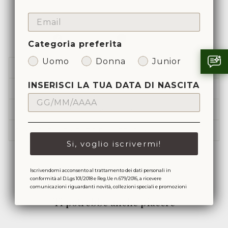
EMAIL
Condividi
Condividi
Condividi
Instagram
Categoria preferita
su
su
Facebook
Instagram
Uomo
Donna
Junior
COME PUOI CONTATTARCI
INSERISCI LA TUA DATA DI NASCITA
CONSEGNA & RESO
HAI BISOGNO DI FATTURA?
SIAMO RIVENDITORI UFFICIALI
Si, voglio iscrivermi!
Iscrivendomi acconsento al trattamento dei dati personali in
conformità al D.Lgs 101/2018 e Reg.Ue n.679/2016, a ricevere
comunicazioni riguardanti novità, collezioni speciali e promozioni
Ti potrebbe anche piacere