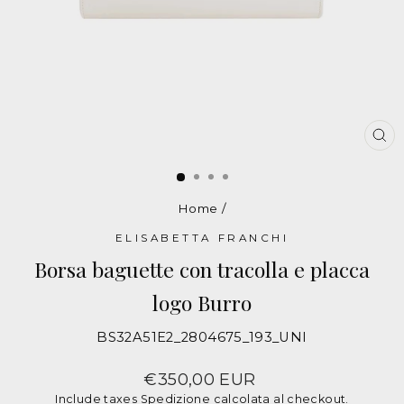
CH
Home
/
ELISABETTA FRANCHI
Borsa baguette con tracolla e placca
logo Burro
BS32A51E2_2804675_193_UNI
Borse
ELISABETTA
Prezzo
€350,00 EUR
Include taxes
Spedizione
calcolata al checkout.