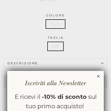
FRANCHI
Tinta
COLORE
unita
Burro
BS32A51E2
TAGLIA
UNI
DESCRIZIONE
Iscriviti alla Newsletter
SOLD OUT
E ricevi il
-10% di sconto
sul
AGGIUNGI ALLA LISTA DEI
DESIDERI
tuo primo acquisto!