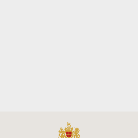
Sold Out
BORSA BAGUETTE
CON TRACOLLA E
PLACCA LOGO
BURRO
ELISABETTA
FRANCHI
€350,00