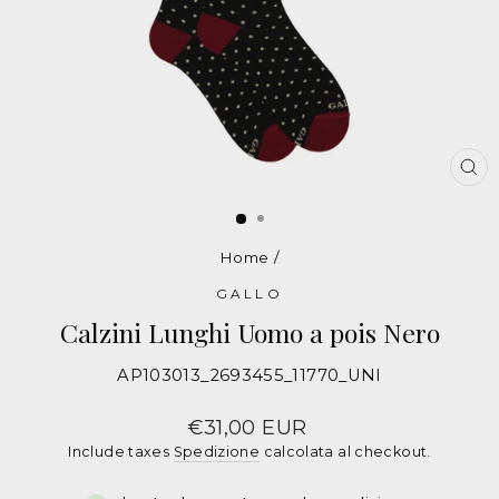
CH
Home
/
GALLO
Calzini Lunghi Uomo a pois Nero
AP103013_2693455_11770_UNI
Calzini
GALLO
Prezzo
€31,00 EUR
Include taxes
Spedizione
calcolata al checkout.
Fantasia