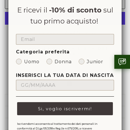
AGGIUNGI AL CARRELLO
E ricevi il
-10% di sconto
sul
tuo primo acquisto!
Altre opzioni di pagamento
EMAIL
AGGIUNGI ALLA LISTA DEI
Categoria preferita
DESIDERI
Uomo
Donna
Junior
INSERISCI LA TUA DATA DI NASCITA
Condividi
Condividi
Condividi
Instagram
su
su
Facebook
Instagram
COME PUOI CONTATTARCI
Si, voglio iscrivermi!
CONSEGNA & RESO
HAI BISOGNO DI FATTURA?
Iscrivendomi acconsento al trattamento dei dati personali in
conformità al D.Lgs 101/2018 e Reg.Ue n.679/2016, a ricevere