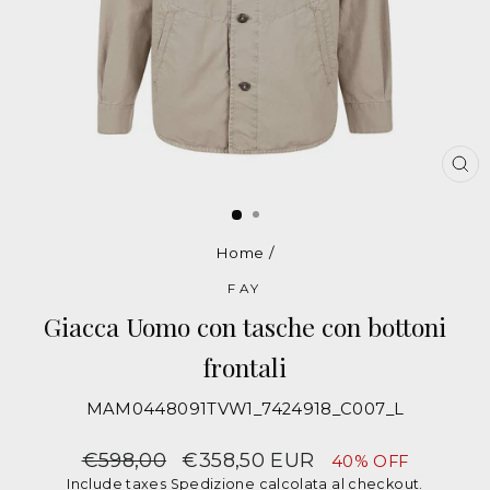
CH
Home
/
FAY
Giacca Uomo con tasche con bottoni
frontali
MAM0448091TVW1_7424918_C007_L
Camicie
giubbino
Prezzo
€598,00
Prezzo
€358,50 EUR
40% OFF
in
Include taxes
Spedizione
calcolata al checkout.