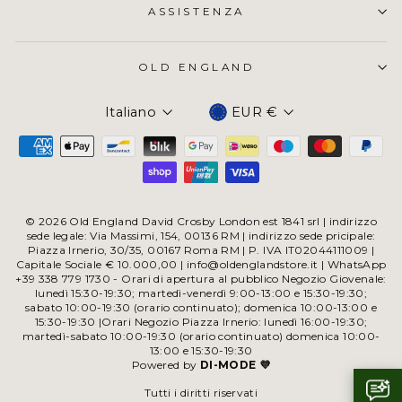
ASSISTENZA
OLD ENGLAND
Valuta
Italiano
EUR €
© 2026 Old England David Crosby London est 1841 srl | indirizzo
sede legale: Via Massimi, 154, 00136 RM | indirizzo sede pricipale:
Piazza Irnerio, 30/35, 00167 Roma RM | P. IVA IT02044111009 |
Capitale Sociale € 10.000,00 | info@oldenglandstore.it | WhatsApp
+39 338 779 1730 - Orari di apertura al pubblico Negozio Giovenale:
lunedì 15:30-19:30; martedì-venerdì 9:00-13:00 e 15:30-19:30;
sabato 10:00-19:30 (orario continuato); domenica 10:00-13:00 e
15:30-19:30 |Orari Negozio Piazza Irnerio: lunedì 16:00-19:30;
martedì-sabato 10:00-19:30 (orario continuato) domenica 10:00-
13:00 e 15:30-19:30
Powered by
DI-MODE 💜
Tutti i diritti riservati