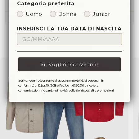
Categoria preferita
HAI BISOGNO DI FATTURA?
Uomo
Donna
Junior
SIAMO RIVENDITORI UFFICIALI
INSERISCI LA TUA DATA DI NASCITA
LASCIATI ISPIRARE
Si, voglio iscrivermi!
Iscrivendomi acconsento al trattamento dei dati personali in
conformità al D.Lgs 101/2018 e Reg.Ue n.679/2016, a ricevere
comunicazioni riguardanti novità, collezioni speciali e promozioni