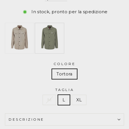
FAY
sconto
Con
In stock, pronto per la spedizione
tasche
MAM0448091TVW1
COLORE
Tortora
TAGLIA
M
L
XL
DESCRIZIONE