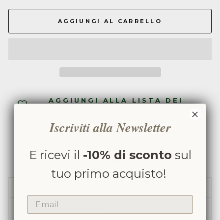
AGGIUNGI AL CARRELLO
AGGIUNGI ALLA LISTA DEI
DESIDERI
Iscriviti alla Newsletter
E ricevi il
-10% di sconto
sul
Condividi
Condividi
Condividi
Instagram
su
su
tuo primo acquisto!
Facebook
Instagram
COME PUOI CONTATTARCI
EMAIL
CONSEGNA & RESO