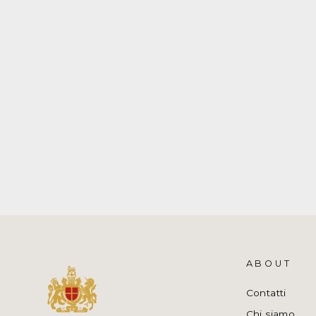
COSTUME UOMO CON LOGO A
MICROINIEZIONE
RRD
€130,00
ABOUT
Contatti
Chi siamo