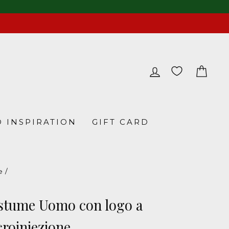
LOG IN
CA
 INSPIRATION
GIFT CARD
e
/
D
stume Uomo con logo a
roiniezione