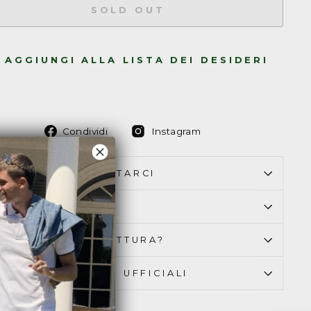
SOLD OUT
AGGIUNGI ALLA LISTA DEI DESIDERI
Condividi
Condividi
Condividi
Instagram
su
su
Facebook
Instagram
OME PUOI CONTATTARCI
ONSEGNA & RESO
I BISOGNO DI FATTURA?
AMO RIVENDITORI UFFICIALI