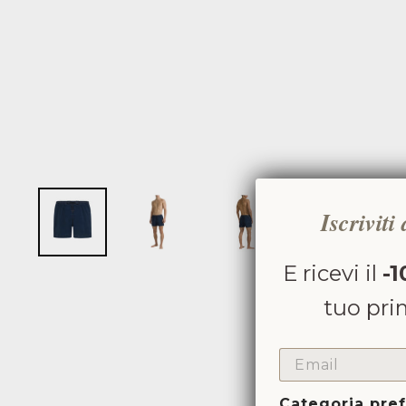
Iscriviti
E ricevi il
-1
tuo pri
EMAIL
Categoria pref