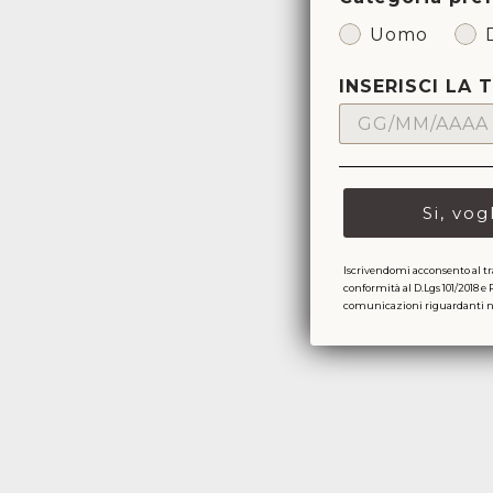
Uomo
INSERISCI LA 
Si, vog
Sold Out
Iscrivendomi acconsento al tr
conformità al D.Lgs 101/2018 e 
comunicazioni riguardanti nov