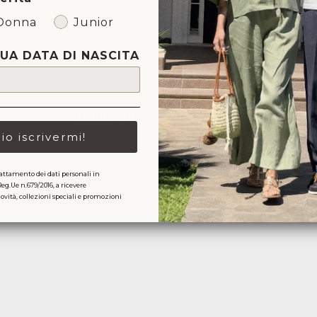
Donna
Junior
TUA DATA DI NASCITA
Ti potrebbe anche piacere
lio iscrivermi!
attamento dei dati personali in
Reg.Ue n.679/2016, a ricevere
ità, collezioni speciali e promozioni