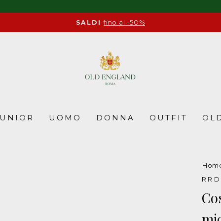
fino al -50%
SALDI
Pause
slideshow
JUNIOR
UOMO
DONNA
OUTFIT
OLD
Hom
RR
Co
mic