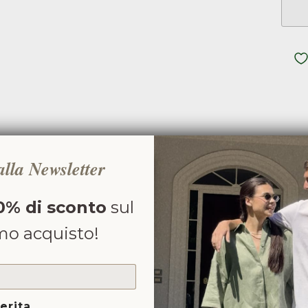
 alla Newsletter
C
0% di sconto
sul
C
mo acquisto!
HA
SI
erita