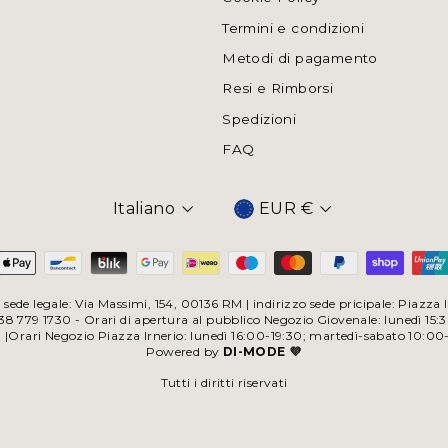
Termini e condizioni
Metodi di pagamento
Resi e Rimborsi
Spedizioni
FAQ
Italiano
EUR €
Valuta
sede legale: Via Massimi, 154, 00136 RM | indirizzo sede pricipale: Piazz
 779 1730 - Orari di apertura al pubblico Negozio Giovenale: lunedì 15:
0 |Orari Negozio Piazza Irnerio: lunedì 16:00-19:30; martedì-sabato 10:00
Powered by
DI-MODE 💜
Tutti i diritti riservati