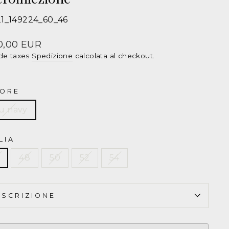
1_149224_60_46
stumi
D
zzo
0,00 EUR
de taxes
Spedizione
calcolata al checkout.
ta
ta
ORE
21
u navy
LIA
48
50
52
54
ESCRIZIONE