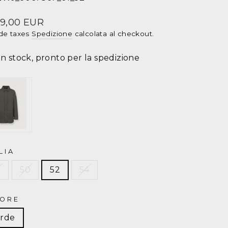
accone
mo
zzo
9,00 EUR
de taxes
Spedizione
calcolata al checkout.
LMAR
In stock, pronto per la spedizione
lange
612WJ
LIA
8
50
52
54
ORE
rde