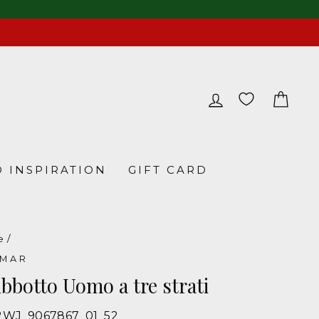
LOG IN
CA
 INSPIRATION
GIFT CARD
e
/
LMAR
bbotto Uomo a tre strati
2WJ_9067867_01_52