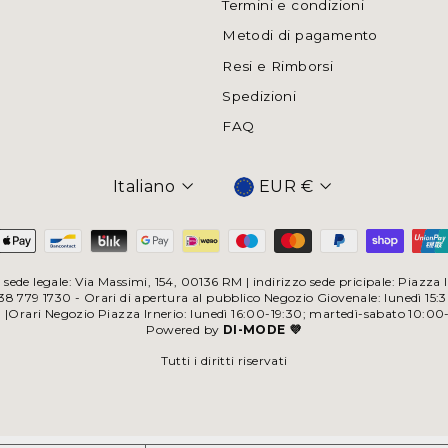
Termini e condizioni
Metodi di pagamento
Resi e Rimborsi
Spedizioni
FAQ
Italiano
EUR €
Valuta
sede legale: Via Massimi, 154, 00136 RM | indirizzo sede pricipale: Piazz
 779 1730 - Orari di apertura al pubblico Negozio Giovenale: lunedì 15:
0 |Orari Negozio Piazza Irnerio: lunedì 16:00-19:30; martedì-sabato 10:00
Powered by
DI-MODE 💜
Tutti i diritti riservati