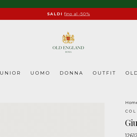
fino al -50%
SALDI
Pause
slideshow
JUNIOR
UOMO
DONNA
OUTFIT
OLD
Hom
CO
Giu
1261