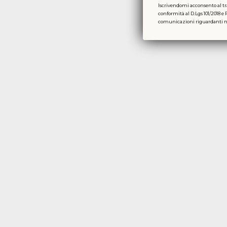
Iscrivendomi acconsento al tr
conformità al D.Lgs 101/2018 e 
comunicazioni riguardanti nov