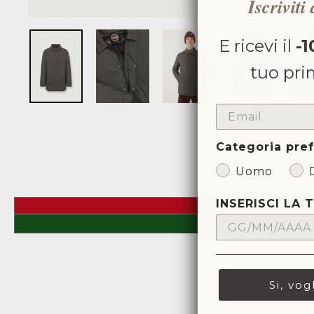
Iscriviti
E ricevi il
-1
tuo pri
EMAIL
Categoria pref
Uomo
INSERISCI LA 
Si, vog