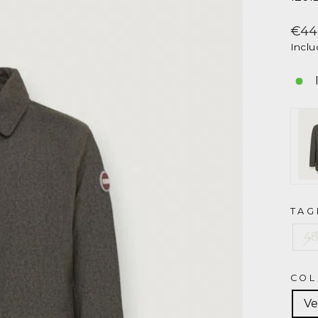
Gi
uo
Pre
€44
Inclu
CO
Me
12
TAG
4
COL
Ve