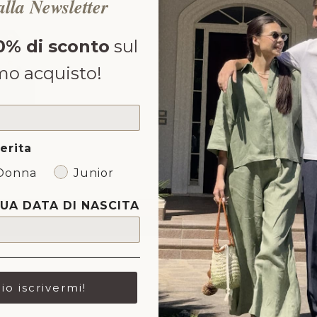
 alla Newsletter
C
0% di sconto
sul
C
mo acquisto!
HA
SI
erita
Donna
Junior
TUA DATA DI NASCITA
lio iscrivermi!