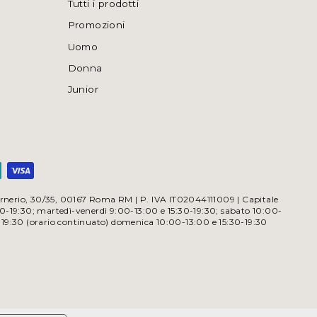
Tutti i prodotti
Promozioni
Uomo
Donna
Junior
a Irnerio, 30/35, 00167 Roma RM | P. IVA IT02044111009 | Capitale
30-19:30; martedì-venerdì 9:00-13:00 e 15:30-19:30; sabato 10:00-
-19:30 (orario continuato) domenica 10:00-13:00 e 15:30-19:30