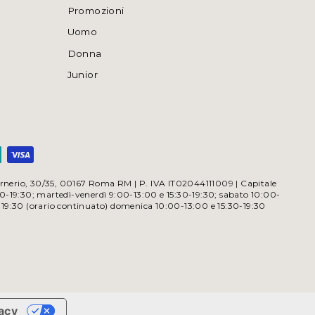
Promozioni
Uomo
Donna
Junior
a Irnerio, 30/35, 00167 Roma RM | P. IVA IT02044111009 | Capitale
30-19:30; martedì-venerdì 9:00-13:00 e 15:30-19:30; sabato 10:00-
-19:30 (orario continuato) domenica 10:00-13:00 e 15:30-19:30
vacy