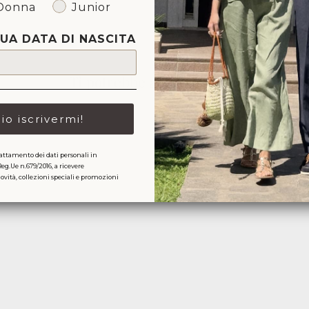
Donna
Junior
TUA DATA DI NASCITA
Ti potrebbe anche piacere
lio iscrivermi!
attamento dei dati personali in
Reg.Ue n.679/2016, a ricevere
ità, collezioni speciali e promozioni