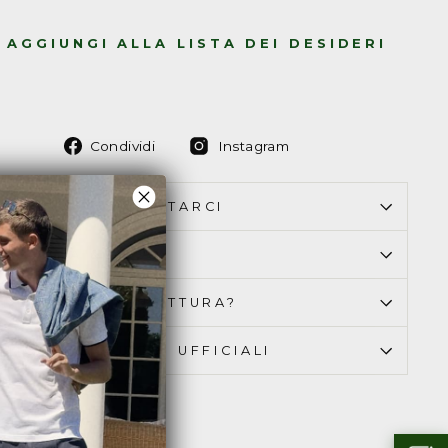
AGGIUNGI ALLA LISTA DEI DESIDERI
Condividi
Condividi
Condividi
Instagram
su
su
Facebook
Instagram
OME PUOI CONTATTARCI
ONSEGNA & RESO
I BISOGNO DI FATTURA?
AMO RIVENDITORI UFFICIALI