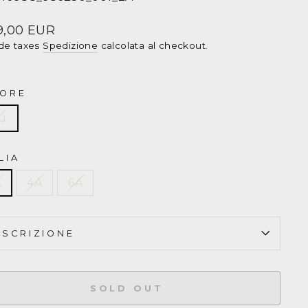
glie
LO
zzo
9,00 EUR
de taxes
Spedizione
calcolata al checkout.
LPH
UREN
ORE
u
ghe
LIA
A
4A
6A
ECCE
2940988
ESCRIZIONE
SOLD OUT