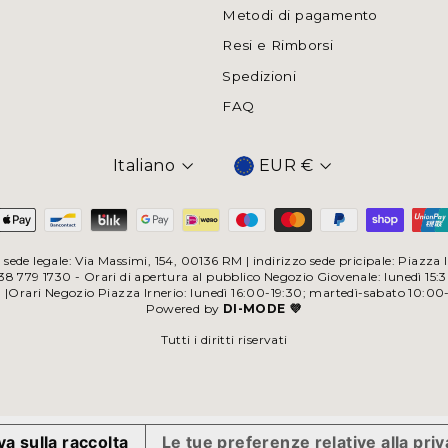
Metodi di pagamento
Resi e Rimborsi
Spedizioni
FAQ
Italiano
EUR €
Valuta
sede legale: Via Massimi, 154, 00136 RM | indirizzo sede pricipale: Piazz
 779 1730 - Orari di apertura al pubblico Negozio Giovenale: lunedì 15:
0 |Orari Negozio Piazza Irnerio: lunedì 16:00-19:30; martedì-sabato 10:00
Powered by
DI-MODE 💜
Tutti i diritti riservati
va sulla raccolta
Le tue preferenze relative alla pri