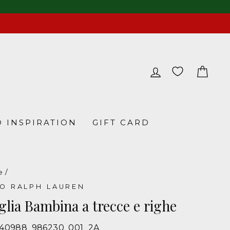
LOG IN
CA
 INSPIRATION
GIFT CARD
e
/
O RALPH LAUREN
lia Bambina a trecce e righe
940988_986230_001_2A