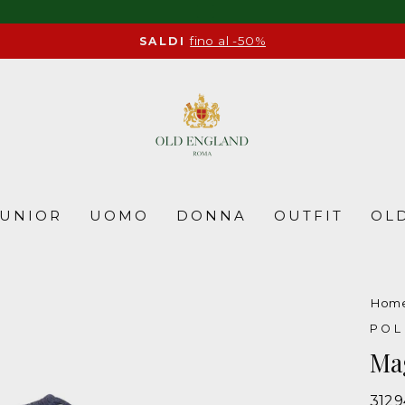
fino al -50%
SALDI
Pause
slideshow
JUNIOR
UOMO
DONNA
OUTFIT
OLD
Hom
POL
Mag
312