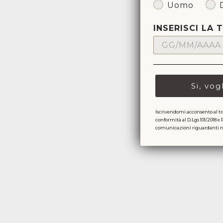
Uomo
INSERISCI LA 
Si, vog
Sold Out
Iscrivendomi acconsento al tr
conformità al D.Lgs 101/2018 e 
comunicazioni riguardanti nov