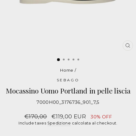
CH
Home
/
SEBAGO
Mocassino Uomo Portland in pelle liscia
7000H00_3176736_901_7,5
Mocassini
uomo
Prezzo
€170,00
Prezzo
€119,00 EUR
30% OFF
in
Include taxes
Spedizione
calcolata al checkout.
SEBAGO
sconto