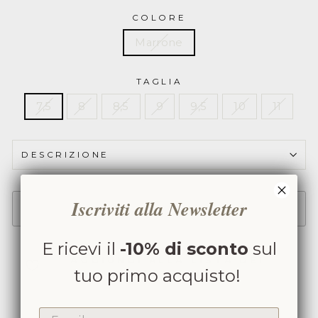
Liscia
COLORE
7000H00
Marrone
TAGLIA
7,5
8
8,5
9
9,5
10
11
DESCRIZIONE
Iscriviti alla Newsletter
SOLD OUT
E ricevi il
-10% di sconto
sul
AGGIUNGI ALLA LISTA DEI
tuo primo acquisto!
DESIDERI
EMAIL