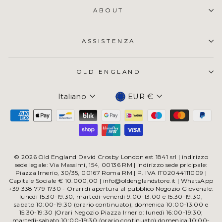
ABOUT
ASSISTENZA
OLD ENGLAND
Valuta
Italiano
EUR €
© 2026 Old England David Crosby London est 1841 srl | indirizzo
sede legale: Via Massimi, 154, 00136 RM | indirizzo sede pricipale:
Piazza Irnerio, 30/35, 00167 Roma RM | P. IVA IT02044111009 |
Capitale Sociale € 10.000,00 | info@oldenglandstore.it | WhatsApp
+39 338 779 1730 - Orari di apertura al pubblico Negozio Giovenale:
lunedì 15:30-19:30; martedì-venerdì 9:00-13:00 e 15:30-19:30;
sabato 10:00-19:30 (orario continuato); domenica 10:00-13:00 e
15:30-19:30 |Orari Negozio Piazza Irnerio: lunedì 16:00-19:30;
martedì-sabato 10:00-19:30 (orario continuato) domenica 10:00-