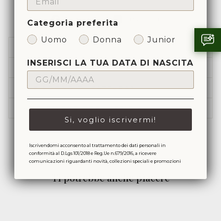
Condividi
Condividi
Condividi
Instagram
Categoria preferita
su
su
Facebook
Instagram
Uomo
Donna
Junior
COME PUOI CONTATTARCI
INSERISCI LA TUA DATA DI NASCITA
CONSEGNA & RESO
HAI BISOGNO DI FATTURA?
SIAMO RIVENDITORI UFFICIALI
Si, voglio iscrivermi!
Iscrivendomi acconsento al trattamento dei dati personali in
conformità al D.Lgs 101/2018 e Reg.Ue n.679/2016, a ricevere
comunicazioni riguardanti novità, collezioni speciali e promozioni
Ti potrebbe anche piacere
Sold Out