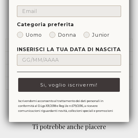
EMAIL
Categoria preferita
Condividi
Condividi
Condividi
Instagram
su
su
Uomo
Donna
Junior
Facebook
Instagram
COME PUOI CONTATTARCI
INSERISCI LA TUA DATA DI NASCITA
CONSEGNA & RESO
HAI BISOGNO DI FATTURA?
SIAMO RIVENDITORI UFFICIALI
Si, voglio iscrivermi!
Iscrivendomi acconsento al trattamento dei dati personali in
conformità al D.Lgs 101/2018 e Reg.Ue n.679/2016, a ricevere
comunicazioni riguardanti novità, collezioni speciali e promozioni
Ti potrebbe anche piacere