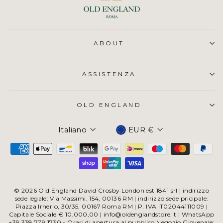
ABOUT
ASSISTENZA
OLD ENGLAND
Valuta
Italiano
EUR €
© 2026 Old England David Crosby London est 1841 srl | indirizzo
sede legale: Via Massimi, 154, 00136 RM | indirizzo sede pricipale:
Piazza Irnerio, 30/35, 00167 Roma RM | P. IVA IT02044111009 |
Capitale Sociale € 10.000,00 | info@oldenglandstore.it | WhatsApp
+39 338 779 1730 - Orari di apertura al pubblico Negozio Giovenale: