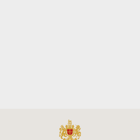
Sold Out
POLO JUNIOR IN
TINTA UNITA
CELESTE
LACOSTE
€60,00