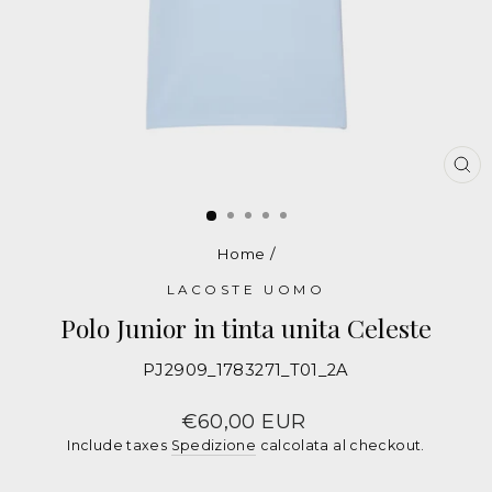
CH
Home
/
LACOSTE UOMO
Polo Junior in tinta unita Celeste
PJ2909_1783271_T01_2A
Polo
LACOSTE
Prezzo
€60,00 EUR
Include taxes
Spedizione
calcolata al checkout.
Tinta