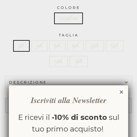
unita
COLORE
PJ2909
Celeste
TAGLIA
2A
4A
6A
8A
10A
12A
14A
16A
DESCRIZIONE
Iscriviti alla Newsletter
SOLD OUT
E ricevi il
-10% di sconto
sul
tuo primo acquisto!
AGGIUNGI ALLA LISTA DEI
DESIDERI