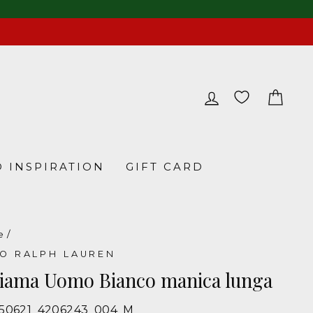
LOG IN
CA
 INSPIRATION
GIFT CARD
e
/
O RALPH LAUREN
giama Uomo Bianco manica lunga
950621_4206243_004_M