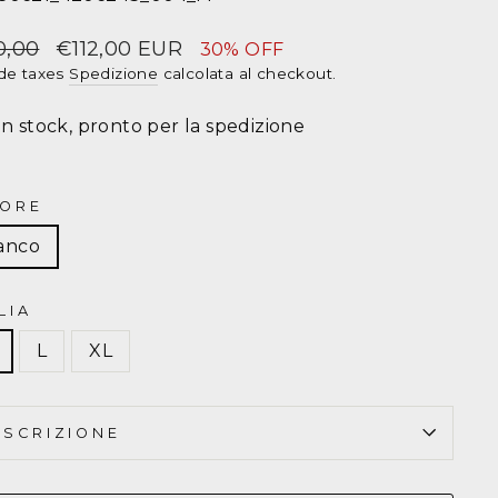
ep
zzo
0,00
Prezzo
€112,00 EUR
30% OFF
in
de taxes
Spedizione
calcolata al checkout.
LO
sconto
In stock, pronto per la spedizione
LPH
UREN
ORE
n
anco
go
LIA
L
XL
tasia
950621
ESCRIZIONE