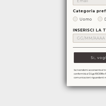
Categoria pref
Uomo
INSERISCI LA 
Si, vog
Iscrivendomi acconsento al tr
conformità al D.Lgs 101/2018 e 
comunicazioni riguardanti nov
Promo