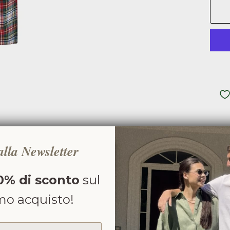
 alla Newsletter
0% di sconto
sul
C
mo acquisto!
C
HA