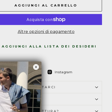
AGGIUNGI AL CARRELLO
Altre opzioni di pagamento
AGGIUNGI ALLA LISTA DEI DESIDERI
Condividi
Condividi
Condividi
Instagram
su
su
Facebook
Instagram
OME PUOI CONTATTARCI
ONSEGNA & RESO
I BISOGNO DI FATTURA?