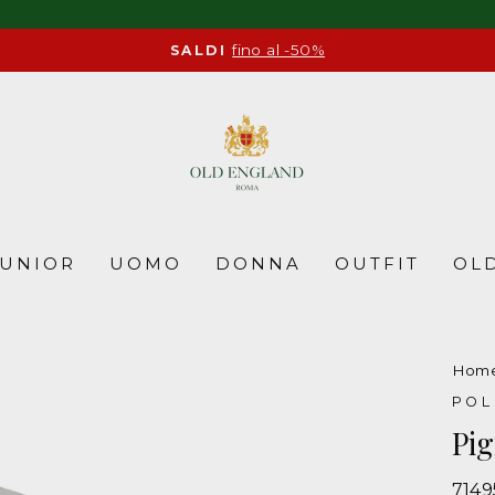
fino al -50%
SALDI
Pause
slideshow
JUNIOR
UOMO
DONNA
OUTFIT
OLD
Hom
POL
Pi
714