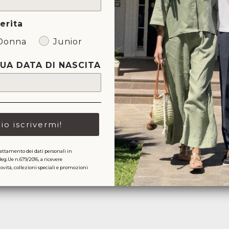
erita
SI
Donna
Junior
TUA DATA DI NASCITA
lio iscrivermi!
Ti potrebbe anche piacere
attamento dei dati personali in
Reg.Ue n.679/2016, a ricevere
ità, collezioni speciali e promozioni