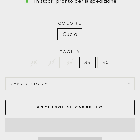
SPIGA
In stock, pronto per la spedizione
19
A
COLORE
Cuoio
punta
1032
TAGLIA
36
37
38
39
40
DESCRIZIONE
AGGIUNGI AL CARRELLO