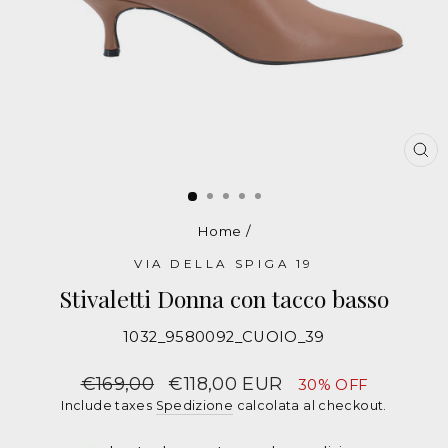
CH
Home
/
VIA DELLA SPIGA 19
Stivaletti Donna con tacco basso
1032_9580092_CUOIO_39
Stivaletti
VIA
Prezzo
€169,00
Prezzo
€118,00 EUR
30% OFF
in
Include taxes
Spedizione
calcolata al checkout.
DELLA
sconto