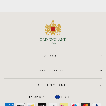
ABOUT
ASSISTENZA
OLD ENGLAND
Valuta
Italiano
EUR €