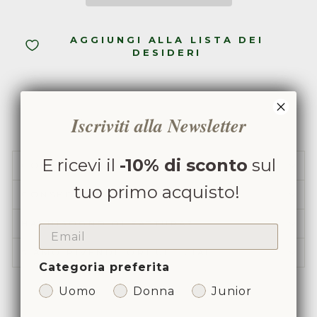
AGGIUNGI ALLA LISTA DEI
DESIDERI
Iscriviti alla Newsletter
Condividi
Condividi
Condividi
Instagram
su
su
Facebook
Instagram
E ricevi il
-10% di sconto
sul
COME PUOI CONTATTARCI
tuo primo acquisto!
CONSEGNA & RESO
HAI BISOGNO DI FATTURA?
EMAIL
SIAMO RIVENDITORI UFFICIALI
Categoria preferita
Uomo
Donna
Junior