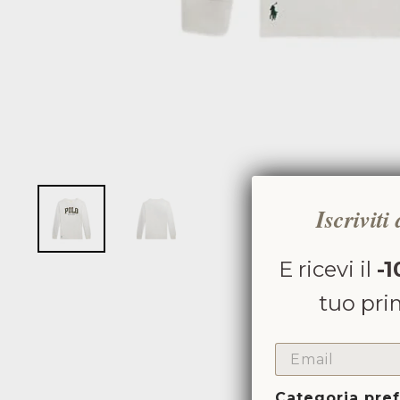
Iscriviti
E ricevi il
-1
tuo pri
EMAIL
Categoria pref