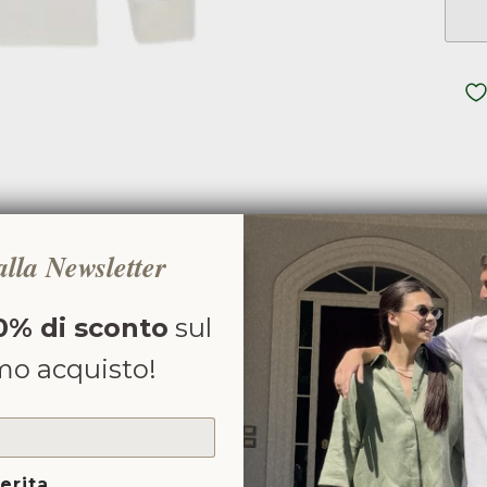
 alla Newsletter
C
0% di sconto
sul
C
mo acquisto!
HA
SI
erita