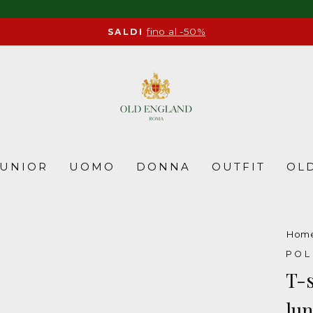
fino al -50%
SALDI
Pause
slideshow
JUNIOR
UOMO
DONNA
OUTFIT
OLD
Hom
POL
T-s
lu