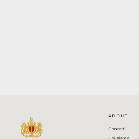
T-SHIRT BAMBINO BIANCA A
MANICHE LUNGHE
POLO RALPH LAUREN
€75,00
ABOUT
Contatti
Chi siamo