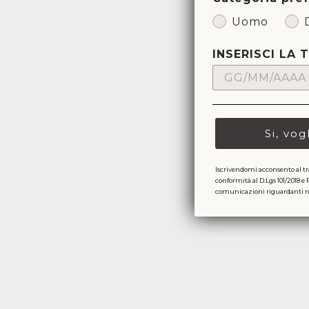
Uomo
INSERISCI LA 
Si, vog
Sold Out
Iscrivendomi acconsento al tr
conformità al D.Lgs 101/2018 e 
comunicazioni riguardanti nov