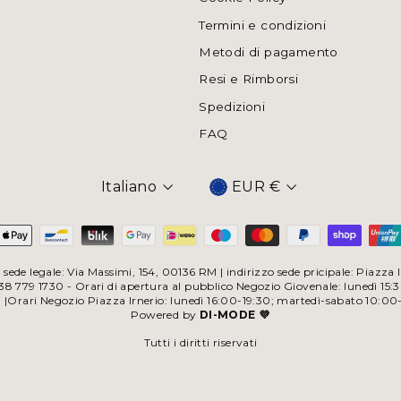
Termini e condizioni
Metodi di pagamento
Resi e Rimborsi
Spedizioni
FAQ
Italiano
EUR €
Valuta
sede legale: Via Massimi, 154, 00136 RM | indirizzo sede pricipale: Piazz
 779 1730 - Orari di apertura al pubblico Negozio Giovenale: lunedì 15:
0 |Orari Negozio Piazza Irnerio: lunedì 16:00-19:30; martedì-sabato 10:00
Powered by
DI-MODE 💜
Tutti i diritti riservati