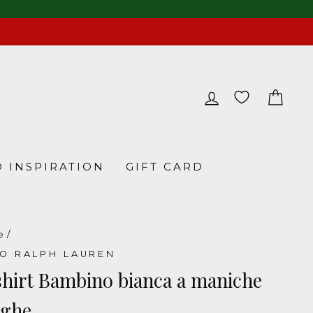
LOG IN
CA
 INSPIRATION
GIFT CARD
e
/
O RALPH LAUREN
hirt Bambino bianca a maniche
nghe