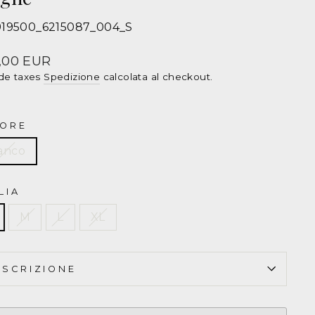
919500_6215087_004_S
hirt
LO
zzo
,00 EUR
de taxes
Spedizione
calcolata al checkout.
LPH
UREN
ORE
go
anco
3919500
LIA
M
L
XL
ESCRIZIONE