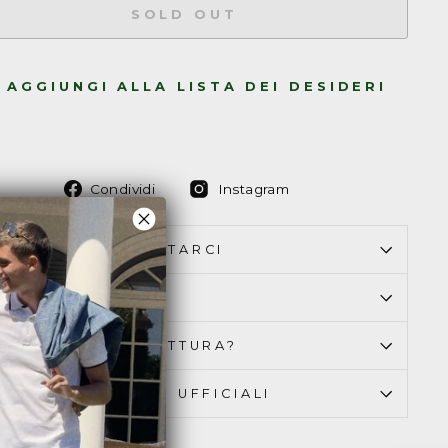
SOLD OUT
AGGIUNGI ALLA LISTA DEI DESIDERI
Condividi
Condividi
Condividi
Instagram
su
su
Facebook
Instagram
OME PUOI CONTATTARCI
ONSEGNA & RESO
I BISOGNO DI FATTURA?
AMO RIVENDITORI UFFICIALI