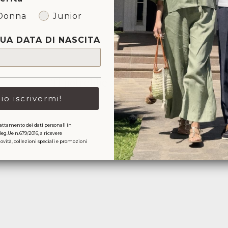
Donna
Junior
TUA DATA DI NASCITA
Ti potrebbe anche piacere
lio iscrivermi!
attamento dei dati personali in
Reg.Ue n.679/2016, a ricevere
ità, collezioni speciali e promozioni