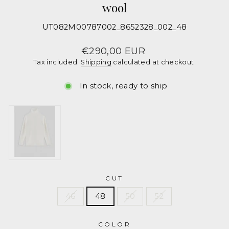
wool
UT082M00787002_8652328_002_48
DONDUP
men's
Regular
€290,00 EUR
price
Tax included.
Shipping
calculated at checkout.
turtleneck
Solid
In stock, ready to ship
color
UT082M00787002
CUT
46
48
50
52
COLOR