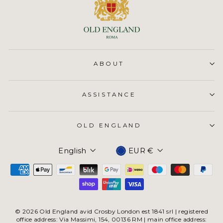
ABOUT
ASSISTANCE
OLD ENGLAND
Currency
English
EUR €
© 2026 Old England avid Crosby London est 1841 srl | registered
office address: Via Massimi, 154, 00136 RM | main office address: