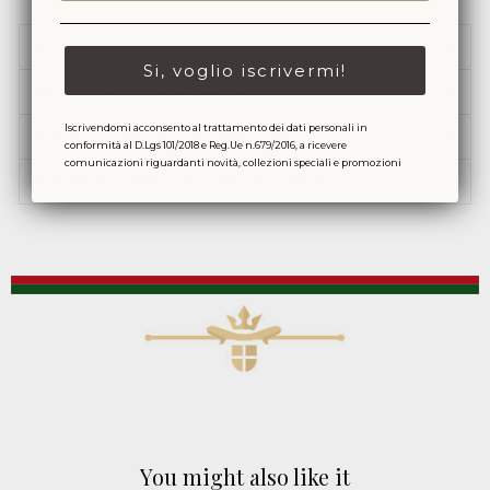
on
on
Facebook
Instagram
HOW CAN YOU CONTACT US
Si, voglio iscrivermi!
DELIVERY & RETURNS
Iscrivendomi acconsento al trattamento dei dati personali in
DO YOU NEED AN INVOICE?
conformità al D.Lgs 101/2018 e Reg.Ue n.679/2016, a ricevere
comunicazioni riguardanti novità, collezioni speciali e promozioni
WE ARE OFFICIAL RESELLERS
You might also like it