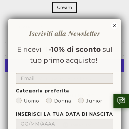
Cream
DESCRIPTION
Iscriviti alla Newsletter
E ricevi il
-10% di sconto
sul
ADD TO CART
tuo primo acquisto!
EMAIL
More payment options
Categoria preferita
ADD TO WISHLIST
Uomo
Donna
Junior
INSERISCI LA TUA DATA DI NASCITA
Share
Share
Share
Instagram