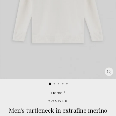
CL
(E
Home
/
DONDUP
Men's turtleneck in extrafine merino